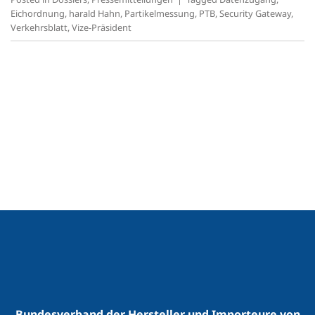
Eichordnung
,
harald Hahn
,
Partikelmessung
,
PTB
,
Security Gateway
,
Verkehrsblatt
,
Vize-Präsident
Bundesverband der Hersteller und Importeure von