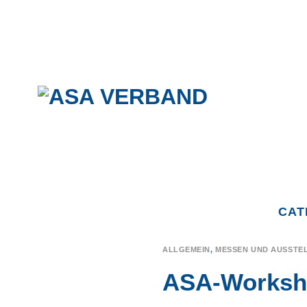
Skip
to
content
CAT
ALLGEMEIN
,
MESSEN UND AUSSTE
ASA-Worksho