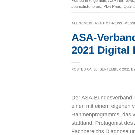
Posted in
Allgemein
,
ASA Hot-News
Journalistenpreis
,
Pkw-Preis
,
Qualit
ALLGEMEIN
,
ASA HOT-NEWS
,
MESS
ASA-Verband
2021 Digital
POSTED ON
20. SEPTEMBER 2021
B
Der ASA-Bundesverband hat
einen mit einem eigenen vi
Rahmenprogramms, das vom
stattfand. Protagonist d
Fachbereichs Diagnose 