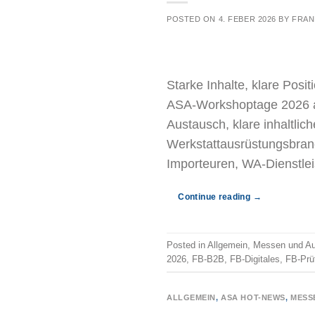
POSTED ON
4. FEBER 2026
BY
FRAN
Starke Inhalte, klare Posi
ASA-Workshoptage 2026 au
Austausch, klare inhaltlic
Werkstattausrüstungsbran
Importeuren, WA-Dienstlei
Continue reading
→
Posted in
Allgemein
,
Messen und Au
2026
,
FB-B2B
,
FB-Digitales
,
FB-Prü
ALLGEMEIN
,
ASA HOT-NEWS
,
MESS