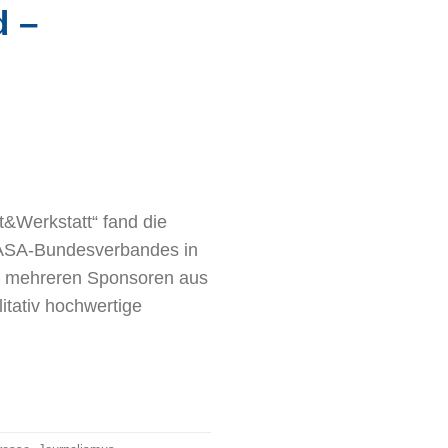
d –
t&Werkstatt“ fand die
 ASA-Bundesverbandes in
n mehreren Sponsoren aus
itativ hochwertige