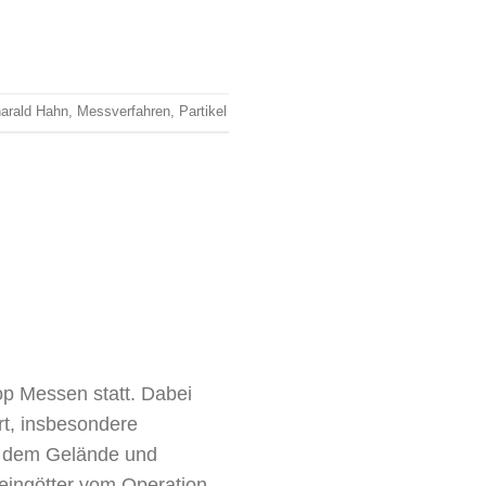
harald Hahn
,
Messverfahren
,
Partikel
p Messen statt. Dabei
rt, insbesondere
f dem Gelände und
eingötter vom Operation