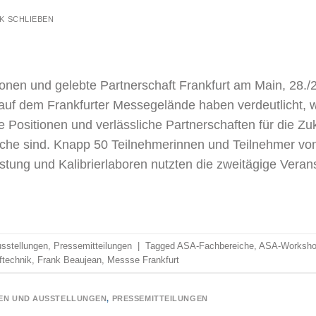
K SCHLIEBEN
tionen und gelebte Partnerschaft Frankfurt am Main, 28.
f dem Frankfurter Messegelände haben verdeutlicht, wie
he Positionen und verlässliche Partnerschaften für die Zu
che sind. Knapp 50 Teilnehmerinnen und Teilnehmer von
stung und Kalibrierlaboren nutzten die zweitägige Vera
sstellungen
,
Pressemitteilungen
|
Tagged
ASA-Fachbereiche
,
ASA-Worksho
ftechnik
,
Frank Beaujean
,
Messse Frankfurt
EN UND AUSSTELLUNGEN
,
PRESSEMITTEILUNGEN