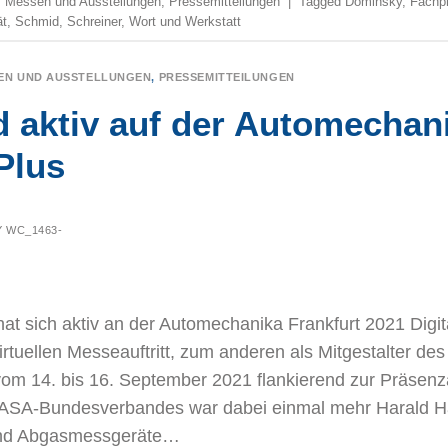
,
Messen und Ausstellungen
,
Pressemitteilungen
|
Tagged
Dominsky
,
Fachp
ät
,
Schmid
,
Schreiner
,
Wort und Werkstatt
EN UND AUSSTELLUNGEN
,
PRESSEMITTEILUNGEN
 aktiv auf der Automechani
 Plus
Y
WC_1463-
 sich aktiv an der Automechanika Frankfurt 2021 Digita
rtuellen Messeauftritt, zum anderen als Mitgestalter de
 14. bis 16. September 2021 flankierend zur Präsenza
es ASA-Bundesverbandes war dabei einmal mehr Harald H
und Abgasmessgeräte…