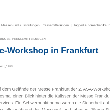
,
Messen und Ausstellungen
,
Pressemitteilungen
|
Tagged
Automechanika
,
LUNGEN
,
PRESSEMITTEILUNGEN
e-Workshop in Frankfurt
WC_1463-
 dem Gelände der Messe Frankfurt der 2. ASA-Worksho
iesmal einen Blick hinter die Kulissen der Messe Frankfu
ervices. Ein Schwerpunktthema waren die Sicherheit au
ussteller während des Messeauf- und -abbaus. Jürgen St