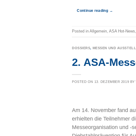
Continue reading
→
Posted in
Allgemein
,
ASA Hot-News
DOSSIERS
,
MESSEN UND AUSSTEL
2. ASA-Mess
POSTED ON
13. DEZEMBER 2019
BY
Am 14. November fand auf
erhielten die Teilnehmer d
Messeorganisation und -s
Diebstahlprävention für A