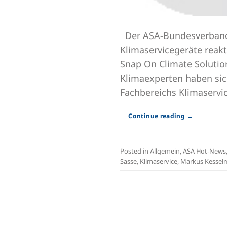
Der ASA-Bundesverband 
Klimaservicegeräte reak
Snap On Climate Soluti
Klimaexperten haben sich
Fachbereichs Klimaservic
Continue reading
→
Posted in
Allgemein
,
ASA Hot-News
Sasse
,
Klimaservice
,
Markus Kesselm