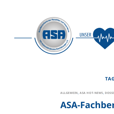
Skip
to
content
TA
ALLGEMEIN
,
ASA HOT-NEWS
,
DOSSI
ASA-Fachber