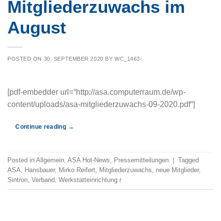
Mitgliederzuwachs im
August
POSTED ON
30. SEPTEMBER 2020
BY
WC_1463-
[pdf-embedder url=“http://asa.computerraum.de/wp-
content/uploads/asa-mitgliederzuwachs-09-2020.pdf“]
Continue reading
→
Posted in
Allgemein
,
ASA Hot-News
,
Pressemitteilungen
|
Tagged
ASA
,
Hansbauer
,
Mirko Reifert
,
Mitgliederzuwachs
,
neue Mitglieder
,
Sintron
,
Verband
,
Werkstatteinrichtung r