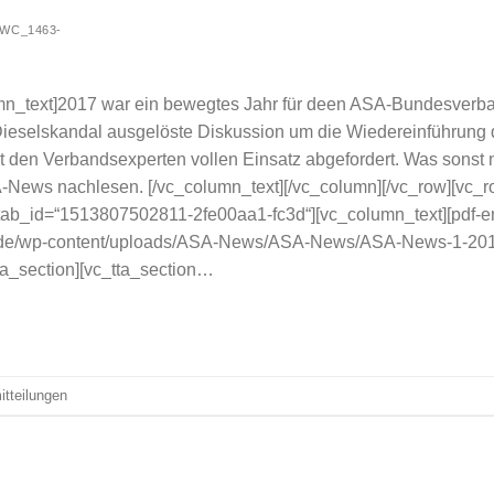
WC_1463-
mn_text]2017 war ein bewegtes Jahr für deen ASA-Bundesverban
Dieselskandal ausgelöste Diskussion um die Wiedereinführun
t den Verbandsexperten vollen Einsatz abgefordert. Was sonst 
News nachlesen. [/vc_column_text][/vc_column][/vc_row][vc_ro
r“ tab_id=“1513807502811-2fe00aa1-fc3d“][vc_column_text][pdf
m.de/wp-content/uploads/ASA-News/ASA-News/ASA-News-1-2017
ta_section][vc_tta_section…
tteilungen