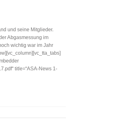
d und seine Mitglieder.
g der Abgasmessung im
noch wichtig war im Jahr
w][vc_column][vc_tta_tabs]
-embedder
.pdf“ title=“ASA-News 1-