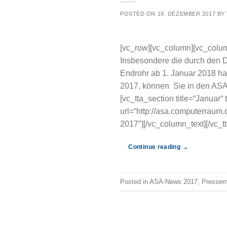
POSTED ON
19. DEZEMBER 2017
BY
[vc_row][vc_column][vc_colu
Insbesondere die durch den 
Endrohr ab 1. Januar 2018 ha
2017, können Sie in den ASA-
[vc_tta_section title=“Janua
url=“http://asa.computerrau
2017″][/vc_column_text][/vc_t
Continue reading
→
Posted in
ASA-News 2017
,
Pressemi